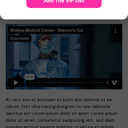
Join The VIP List
Stet clita kasd gubergren, no sea takimata sanctus est
Lorem ipsum dolor sit amet.
At vero eos et accusam et justo duo dolores et ea
rebum. Stet clita kasd gubergren, no sea takimata
sanctus est Lorem ipsum dolor sit amet. Lorem ipsum
dolor sit amet, consetetur sadipscing elitr, sed diam
nonumy eirmod tempor invidunt ut labore et dolore