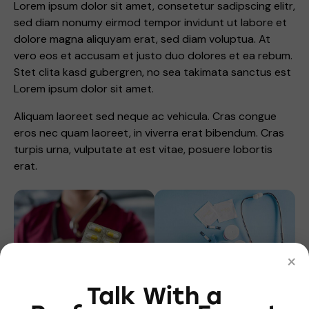
Lorem ipsum dolor sit amet, consetetur sadipscing elitr,
sed diam nonumy eirmod tempor invidunt ut labore et
dolore magna aliquyam erat, sed diam voluptua. At
vero eos et accusam et justo duo dolores et ea rebum.
Stet clita kasd gubergren, no sea takimata sanctus est
Lorem ipsum dolor sit amet.
Aliquam laoreet sed neque ac vehicula. Cras congue
eros nec quam laoreet, in viverra erat bibendum. Cras
turpis urna, vulputate at est vitae, posuere lobortis
erat.
×
Talk With a