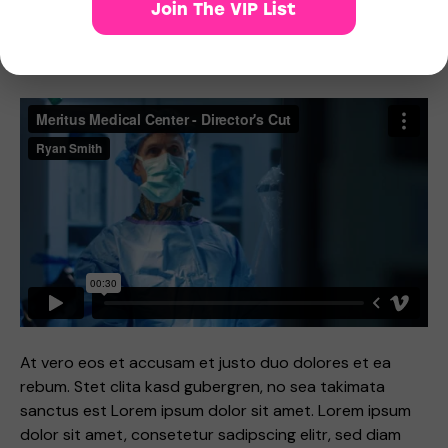
Join The VIP List
vero eos et accusam et justo duo dolores et ea rebum.
Stet clita kasd gubergren, no sea takimata sanctus est
Lorem ipsum dolor sit amet.
At vero eos et accusam et justo duo dolores et ea
rebum. Stet clita kasd gubergren, no sea takimata
sanctus est Lorem ipsum dolor sit amet. Lorem ipsum
dolor sit amet, consetetur sadipscing elitr, sed diam