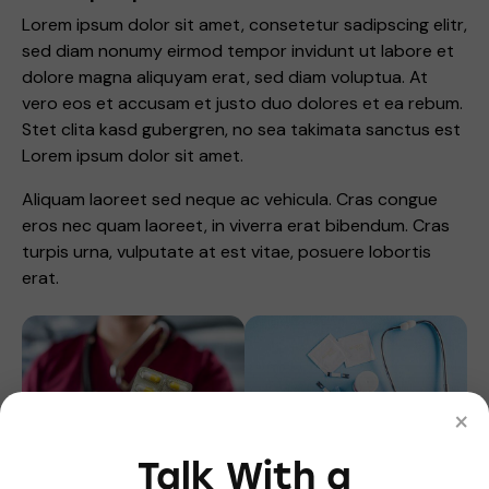
Lorem ipsum dolor sit amet, consetetur sadipscing elitr,
sed diam nonumy eirmod tempor invidunt ut labore et
dolore magna aliquyam erat, sed diam voluptua. At
vero eos et accusam et justo duo dolores et ea rebum.
Stet clita kasd gubergren, no sea takimata sanctus est
Lorem ipsum dolor sit amet.
Aliquam laoreet sed neque ac vehicula. Cras congue
eros nec quam laoreet, in viverra erat bibendum. Cras
turpis urna, vulputate at est vitae, posuere lobortis
erat.
×
Talk With a