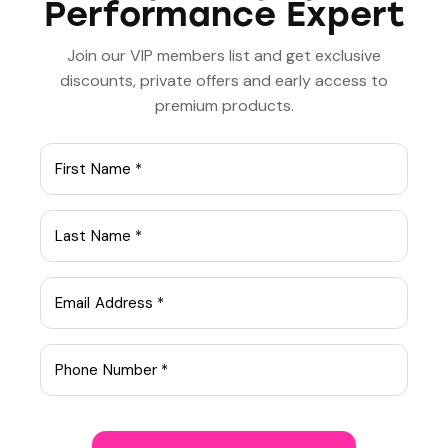
Performance Expert
Join our VIP members list and get exclusive
Lorem ipsum dolor sit amet, consetetur sadipscing elitr,
sed diam nonumy eirmod tempor invidunt ut labore et
discounts, private offers and early access to
dolore magna aliquyam erat, sed diam voluptua. At
premium products.
vero eos et accusam et justo duo dolores et ea rebum.
Stet clita kasd gubergren, no sea takimata sanctus est
Lorem ipsum dolor sit amet.
Aliquam quis lobortis quam
Curabitur pellentesque odio magna, id malesuada arcu
sodales ut. Sed sed quam ut ex bibendum commodo id
id magna. Aliquam sed ligula sed ante blandit volutpat.
Ut bibendum, nisi et mattis vulputate, odio arcu aliquet
metus, nec dapibus risus risus quis lectus.
Lorem ipsum dolor sit amet, consetetur sadipscing elitr,
sed diam nonumy eirmod tempor invidunt ut labore et
dolore magna aliquyam erat, sed diam voluptua. At