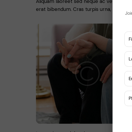
Aliquam laoreet sed neque ac vehicula. C
erat bibendum. Cras turpis urna, vulputate
Joi