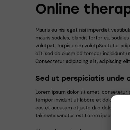
Online thera
Mauris eu nisi eget nisi imperdiet vestibu
mauris sodales, blandit tortor eu, sodales 
volutpat, turpis enim volutpSectetur adip
elit, sed do eiusm od tempor incididunt ut 
Consectetur adipiscing elit, adipiscing elit
Sed ut perspiciatis unde 
Lorem ipsum dolor sit amet, consetetur 
tempor invidunt ut labore et dolore magn
eos et accusam et justo duo dolores et e
takimata sanctus est Lorem ipsum dolor 