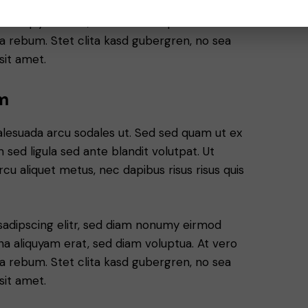
sadipscing elitr, sed diam nonumy eirmod
a aliquyam erat, sed diam voluptua. At vero
a rebum. Stet clita kasd gubergren, no sea
sit amet.
m
alesuada arcu sodales ut. Sed sed quam ut ex
ed ligula sed ante blandit volutpat. Ut
rcu aliquet metus, nec dapibus risus risus quis
sadipscing elitr, sed diam nonumy eirmod
a aliquyam erat, sed diam voluptua. At vero
a rebum. Stet clita kasd gubergren, no sea
sit amet.