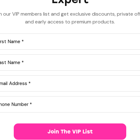
ras congue eros nec quam laoreet, in viverra
 at est vitae, posuere lobortis erat.
n our VIP members list and get exclusive discounts, private of
and early access to premium products.
Join The VIP List