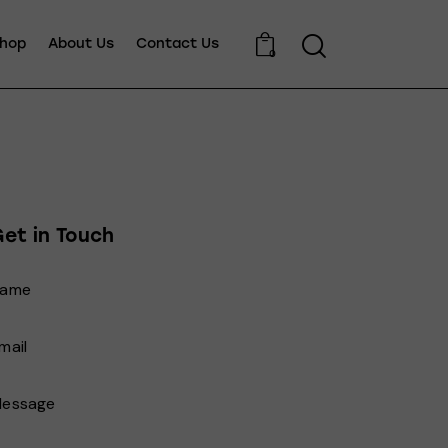
hop
About Us
Contact Us
0
et in Touch