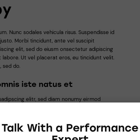
py
lum. Nunc sodales vehicula risus. Suspendisse id
justo. Morbi tincidunt, ante vel suscipit
iscing elit, sed do eiusm onsectetur adipiscing
labore. Ut vel placerat eros, eu tincidunt velit.
, sed do.
omnis iste natus et
sadipscing elitr, sed diam nonumy eirmod
a aliquyam erat, sed diam voluptua. At vero
a rebum. Stet clita kasd gubergren, no sea
sit amet.
Talk With a Performance
Expert