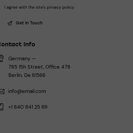
I agree with the site’s
privacy policy
.
Contact Info
Germany —
785 15h Street, Office 478
Berlin, De 81566
info@email.com
+1 840 841 25 69