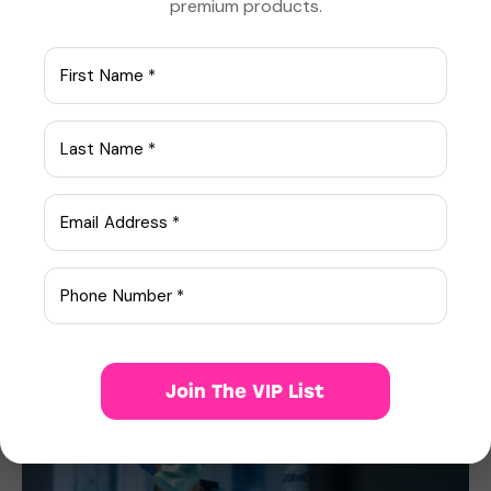
premium products.
Aliquam quis lobortis quam
Curabitur pellentesque odio magna, id malesuada arcu
sodales ut. Sed sed quam ut ex bibendum commodo id
id magna. Aliquam sed ligula sed ante blandit volutpat.
Ut bibendum, nisi et mattis vulputate, odio arcu aliquet
metus, nec dapibus risus risus quis lectus.
Lorem ipsum dolor sit amet, consetetur sadipscing elitr,
sed diam nonumy eirmod tempor invidunt ut labore et
dolore magna aliquyam erat, sed diam voluptua. At
vero eos et accusam et justo duo dolores et ea rebum.
Stet clita kasd gubergren, no sea takimata sanctus est
Lorem ipsum dolor sit amet.
Join The VIP List