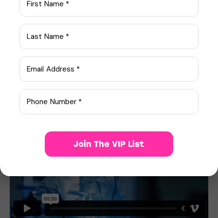
metus, nec dapibus risus risus quis lectus.
Lorem ipsum dolor sit amet, consetetur sadipscing elitr,
sed diam nonumy eirmod tempor invidunt ut labore et
dolore magna aliquyam erat, sed diam voluptua. At
vero eos et accusam et justo duo dolores et ea rebum.
Stet clita kasd gubergren, no sea takimata sanctus est
Lorem ipsum dolor sit amet.
Join The VIP List