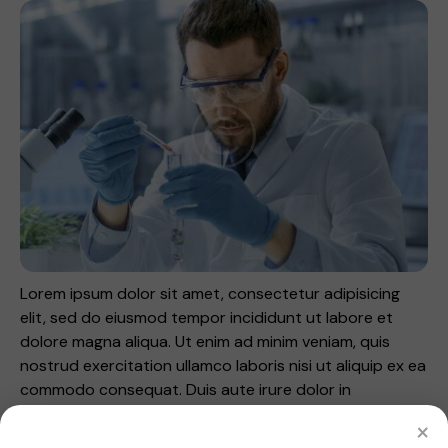
Lorem ipsum dolor sit amet, consectetur adipisicing
elit, sed do eiusmod tempor incididunt ut labore et
dolore magna aliqua. Ut enim ad minim veniam, quis
nostrud exercitation ullamco laboris nisi ut aliquip ex ea
commodo consequat. Duis aute irure dolor in
reprehenderit. Lorem ipsum dolor sit amet,
×
consectetur adipiscing elit.