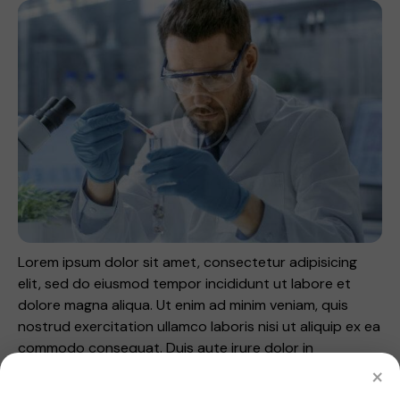
Lorem ipsum dolor sit amet, consectetur adipisicing
elit, sed do eiusmod tempor incididunt ut labore et
dolore magna aliqua. Ut enim ad minim veniam, quis
nostrud exercitation ullamco laboris nisi ut aliquip ex ea
commodo consequat. Duis aute irure dolor in
×
reprehenderit. Lorem ipsum dolor sit amet,
consectetur adipiscing elit.