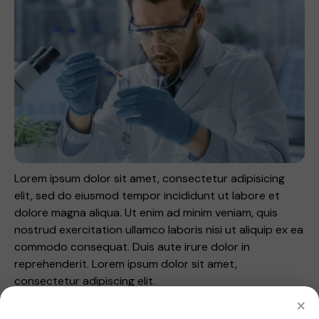
Lorem ipsum dolor sit amet, consectetur adipisicing
elit, sed do eiusmod tempor incididunt ut labore et
dolore magna aliqua. Ut enim ad minim veniam, quis
nostrud exercitation ullamco laboris nisi ut aliquip ex ea
commodo consequat. Duis aute irure dolor in
reprehenderit. Lorem ipsum dolor sit amet,
consectetur adipiscing elit.
×
Etiam vitae leo et diam pellentesque porta. Sed eleifend