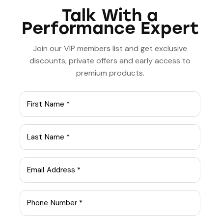
ultricies risus, vel rutrum erat commodo ut. Praesent
Talk With a
finibus congue euismod. Nullam scelerisque massa vel
Performance Expert
augue placerat, a tempor sem egestas. Curabitur
placerat finibus lacus.
Join our VIP members list and get exclusive
discounts, private offers and early access to
Doctor
Health
Help
Hospital
premium products.
Psychology
1
PREVIOUS
NEXT
The power of positive
Key strategies for
thinking in
improving mental
psychology
health