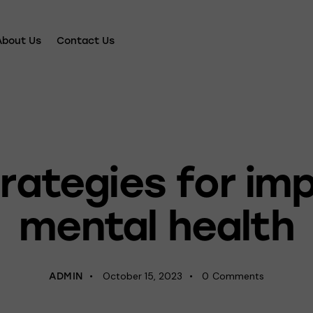
About Us
Contact Us
PSYCHOLOGY
rategies for im
mental health
October 15, 2023
0
Comments
ADMIN