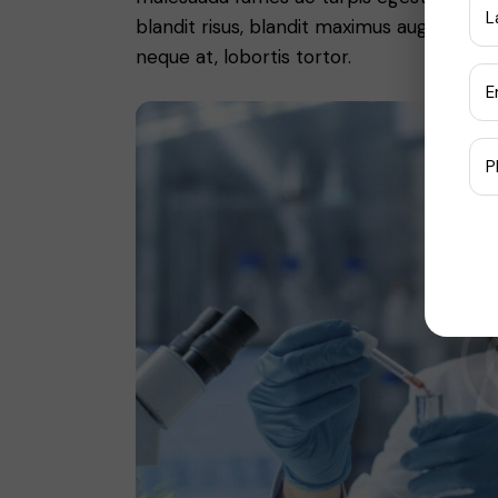
blandit risus, blandit maximus augue magn
neque at, lobortis tortor.