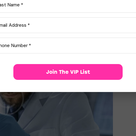
a accumsan ante. Duis id mi tristique, pulvinar
Join The VIP List