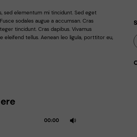
es, sed elementum mi tincidunt. Sed eget
t. Fusce sodales augue a accumsan. Cras
Integer tincidunt. Cras dapibus. Vivamus
leifend tellus. Aenean leo ligula, porttitor eu,
Here
Use
00:00
Up/Down
Arrow