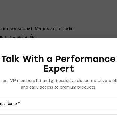
trum consequat. Mauris sollicitudin
n, molestie nisl.
Talk With a Performance
adipisicing elit, sed do eiusmod tempor
Expert
ua. Ut enim ad minim veniam, quis nostrud
uip ex ea commodo consequat. Duis aute irure
n our VIP members list and get exclusive discounts, private of
 sit amet, consectetur adipiscing elit.
and early access to premium products.
ry project
bitant morbi tristique senectus et netus et
ravida, ligula non molestie tristique, justo elit