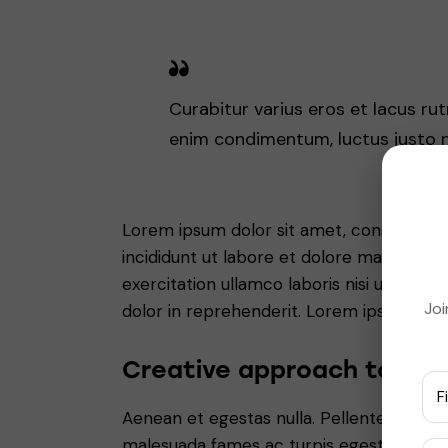
Curabitur varius eros et lacus ru
enim condimentum, luctus justo no
Lorem ipsum dolor sit amet, consectetur 
incididunt ut labore et dolore magna aliq
exercitation ullamco laboris nisi ut aliq
Joi
dolor in reprehenderit. Lorem ipsum dolor
Creative approach to eve
Aenean et egestas nulla. Pellentesque ha
malesuada fames ac turpis egestas. Fusce g