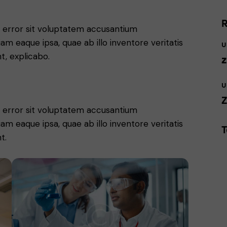
keys
to
us error sit voluptatem accusantium
increase
 eaque ipsa, quae ab illo inventore veritatis
U
or
t, explicabo.
z
decrease
volume.
U
Z
us error sit voluptatem accusantium
 eaque ipsa, quae ab illo inventore veritatis
t.