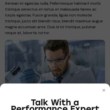
Aenean et egestas nulla. Pellentesque habitant morbi
tristique senectus et netus et malesuada fames ac
turpis egestas. Fusce gravida, ligula non molestie
tristique, justo elit blandit risus, blandit maximus augue
magna accumsan ante. Duis id mi tristique, pulvinar
neque at, lobortis tortor.
×
Talk With a
Performance Expert