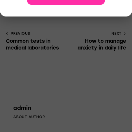
1
PREVIOUS
NEXT
Common tests in
How to manage
medical laboratories
anxiety in daily life
admin
ABOUT AUTHOR