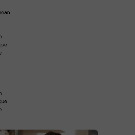
enean
m
que
e
m
que
e