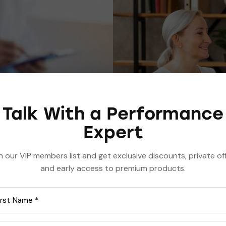
Talk With a Performance
Expert
n our VIP members list and get exclusive discounts, private of
and early access to premium products.
erspiciatis, unde omnis iste natus error sit voluptatem
santium doloremque laudantium, totam rem aperiam ea
, quae ab illo inventore veritatis et quasi architecto beata