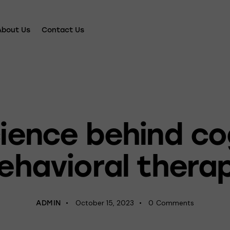
About Us
Contact Us
PSYCHOLOGY
ience behind co
ehavioral thera
October 15, 2023
0
Comments
ADMIN