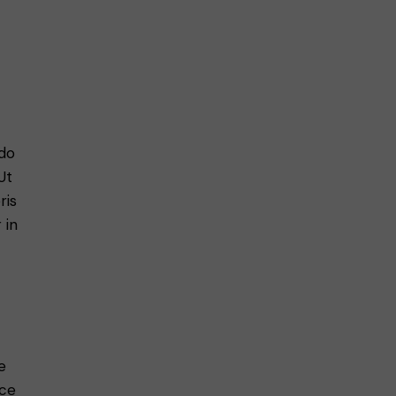
 do
Ut
ris
 in
e
sce