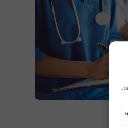
Joi
Ut p
accu
ipsa