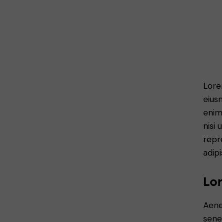
Lore
eius
enim
nisi
repr
adipi
Lo
Aene
sene