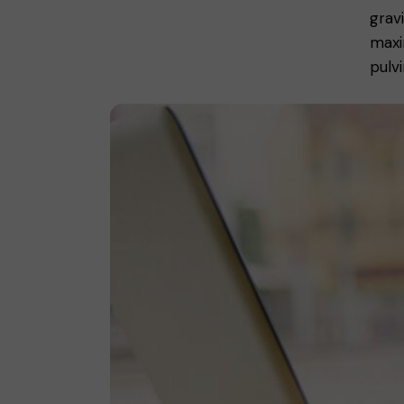
gravi
maxi
pulvi