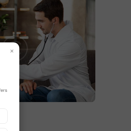
×
fers
que
e