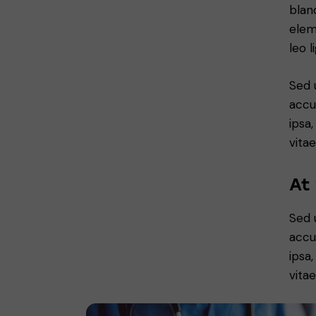
blan
elem
leo l
Sed 
accu
ipsa
vitae
At
Sed 
accu
ipsa
vitae